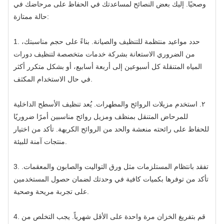
وصحيًا. إليك بعض النصائح لمساعدتك في الحفاظ على مرحاضك في
حالة ممتازة:
1. حدد مواعيد منتظمة للتنظيف والصيانة. بناءً على حجم مناسبتك،
من الضروري الاستعانة بشركة خدمات متخصصة لتنظيف دورات
المياه المتنقلة كل أسبوعين إلى أربعة أسابيع، أو بشكل متكرر أكثر
في حال الاستخدام المكثف.
٢. استخدم مزيلات الروائح والمطهرات. يُعد تنظيف الأسطح الداخلية
للمرحاض المتنقل بمنظف ومزيل روائح مناسبين أمرًا ضروريًا
للحفاظ على رائحته منعشة والحد من الروائح الكريهة. تأكد من اختيار
منتجات آمنة للبيئة.
3. تفقد بانتظام المستلزمات مثل ورق التواليت والصابون والمعقمات.
تأكد من توفرها بكميات كافية في وحدتك لضمان حصول المستخدمين
على تجربة مريحة وصحية.
4. قم بتفريغ الخزان مرة واحدة على الأقل شهرياً. يجب التخلص من