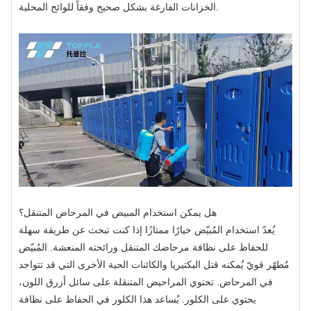
الخزانات الفارغة بشكل صحيح وفقاً للوائح المحلية.
هل يمكن استخدام المبيض في المرحاض المتنقل؟
يُعدّ استخدام المُبيّض خيارًا ممتازًا إذا كنت تبحث عن طريقة سهلة
للحفاظ على نظافة مرحاضك المتنقل ورائحته المنعشة. المُبيّض
مُطهّر قويّ يُمكنه قتل البكتيريا والكائنات الحية الأخرى التي قد تتواجد
في المرحاض. تحتوي المراحيض المتنقلة على سائل أزرق اللون،
يحتوي على الكلور. يُساعد هذا الكلور في الحفاظ على نظافة