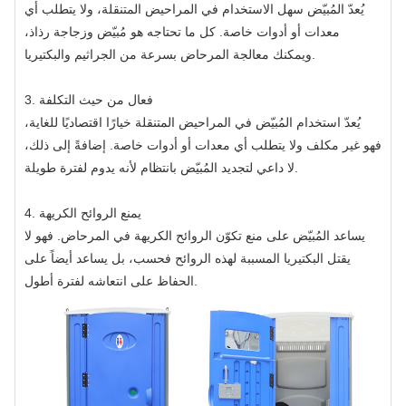
يُعدّ المُبيّض سهل الاستخدام في المراحيض المتنقلة، ولا يتطلب أي
معدات أو أدوات خاصة. كل ما تحتاجه هو مُبيّض وزجاجة رذاذ،
ويمكنك معالجة المرحاض بسرعة من الجراثيم والبكتيريا.
3. فعال من حيث التكلفة
يُعدّ استخدام المُبيّض في المراحيض المتنقلة خيارًا اقتصاديًا للغاية،
فهو غير مكلف ولا يتطلب أي معدات أو أدوات خاصة. إضافةً إلى ذلك،
لا داعي لتجديد المُبيّض بانتظام لأنه يدوم لفترة طويلة.
4. يمنع الروائح الكريهة
يساعد المُبيّض على منع تكوّن الروائح الكريهة في المرحاض. فهو لا
يقتل البكتيريا المسببة لهذه الروائح فحسب، بل يساعد أيضاً على
الحفاظ على انتعاشه لفترة أطول.