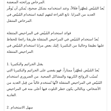
المرحاض ورائحته المنعشة.
يُعدّ المُبيّض مُطهّراً فعّالاً، وعند استخدامه بشكل صحيح، يُمكن أن يُوفّر
العديد من المزايا. تابع القراءة لتفهم كيفية استخدام المُبيّض في
المرحاض المتنقل.
فوائد استخدام المُبيّض في المراحيض المتنقلة
يُعدّ استخدام المُبيّض في المراحيض المتنقلة طريقةً رائعةً للحفاظ
عليها نظيفةً وخاليةً من البكتيريا. إليك بعض مزايا استخدام المُبيّض في
المراحيض المتنقلة:
1. يقتل الجراثيم والبكتيريا
يُعدّ المُبيّض مُطهّراً ممتازاً، فهو يقضي على الجراثيم والبكتيريا التي
تُسبّب الروائح الكريهة والمشاكل الصحية. من الضروري استخدام
المُبيّض في المراحيض المتنقلة لأنّها تُستخدم غالباً من قِبل العديد من
الأشخاص، وبالتالي يكون خطر التلوث فيها أعلى منه في المراحيض
العادية.
2. سهل الاستخدام