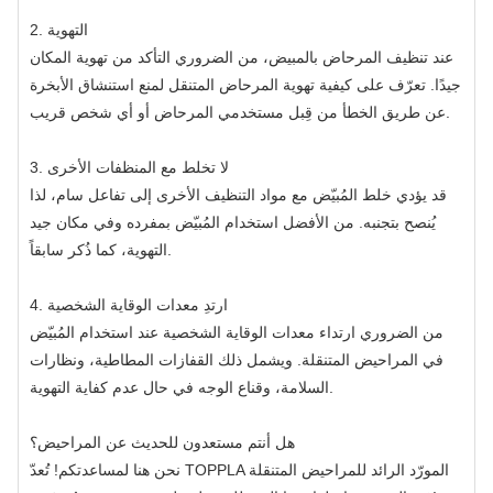
2. التهوية
عند تنظيف المرحاض بالمبيض، من الضروري التأكد من تهوية المكان
جيدًا. تعرّف على كيفية تهوية المرحاض المتنقل لمنع استنشاق الأبخرة
عن طريق الخطأ من قِبل مستخدمي المرحاض أو أي شخص قريب.
3. لا تخلط مع المنظفات الأخرى
قد يؤدي خلط المُبيّض مع مواد التنظيف الأخرى إلى تفاعل سام، لذا
يُنصح بتجنبه. من الأفضل استخدام المُبيّض بمفرده وفي مكان جيد
التهوية، كما ذُكر سابقاً.
4. ارتدِ معدات الوقاية الشخصية
من الضروري ارتداء معدات الوقاية الشخصية عند استخدام المُبيّض
في المراحيض المتنقلة. ويشمل ذلك القفازات المطاطية، ونظارات
السلامة، وقناع الوجه في حال عدم كفاية التهوية.
هل أنتم مستعدون للحديث عن المراحيض؟
نحن هنا لمساعدتكم! تُعدّ TOPPLA المورّد الرائد للمراحيض المتنقلة