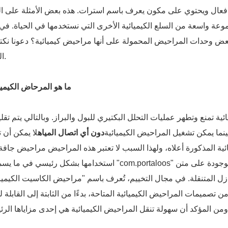
ال ويحتوي على مكون يعرف باسم استرات. هذه بعض الأمثلة على ال
جموعة واسعة من السلع الكيميائية الأخرى التي نستخدمها في الحياة. ف
ى بعض وحدات المراحيض المحمولة على أنها مراحيض كيميائية؟ دعونا ن
المزيد.
ما هو المرحاض الكيمي
ئية تمنع وتطهر عمليات التحلل البكتيري للبول والبراز. وبالتالي يتم تقلي
ينما يمكن تشغيل المراحيض الكيميائية
دون أي اتصال المياه
لا يمكن أن 
ئية المذكورة أعلاه، ولهذا السبب لا تعتبر هذه المراحيض مراحيض جافة.
استخدامها بشكل رئيسي في ما يسمى بـ "com.portaloos" أو مراحيض الخزانات الثابتة، والمراحيض المو
ل المتنقلة. في مجال التخييم، تُعرف باسم "مراحيض الكاسيت الكيميائ
من تصميمات المراحيض الكيميائية المتاحة، بدءًا من الثابتة إلى القابلة 