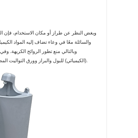
وبغض النظر عن طراز أو مكان الاستخدام، فإن المرا
والسائلة معًا في وعاء تضاف إليه المواد الكيميا
وبالتالي منع تطور الروائح الكريهة. وفي
(الكيميائي) للبول والبراز وورق التواليت المضاف مما يجعل إفراغ حاوية التجميع لاحقًا أسهل، إن لم يكن بالضرورة ممتعًا.