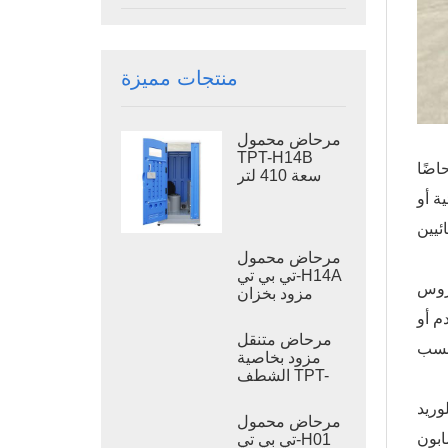
منتجات مميزة
مرحاض محمول
TPT-H14B
اضًا
سعة 410 لتر
مزود بخزان
ة أو
نفايات ومرحاض
فولاذي متنقل.
مرحاض محمول
تي بي تي-H14A
دروس
مزود بخزان
نفايات سعة 410
م أو
لتر، مرحاض
مرحاض متنقل
خارجي بلاستيكي
مزود بخاصية
الشطف TPT-
M01، مناسب
وريد
لدورات المياه
مرحاض محمول
في مواقع البناء
ابون
تي بي تي-H01