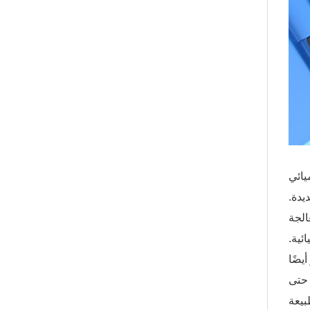
يائي
يدة.
الجة
ئية.
يضًا
 حتى