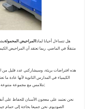
هل تتساءل أحيانا لماذا
المراحيض المحمولة
يشا
متنقلًا في الماضي. ربما تعتقد أن المراحيض الكيمي
هذه افتراضات بريئة، وسيشاركني عدد قليل من ال
الكيمياء في المدارس الثانوية لأنها عادة ما ت
نتلامس مع مجموعة متنوعة من المواد الكيميائية. هل تتساءل ما هي بعض هذه المواد الكيميائية؟&نبسب;
نحن نعتمد على معجون الأسنان للحفاظ على أنفا
الصوديوم. نحن جميعا بحاجة إلى حمام جيد