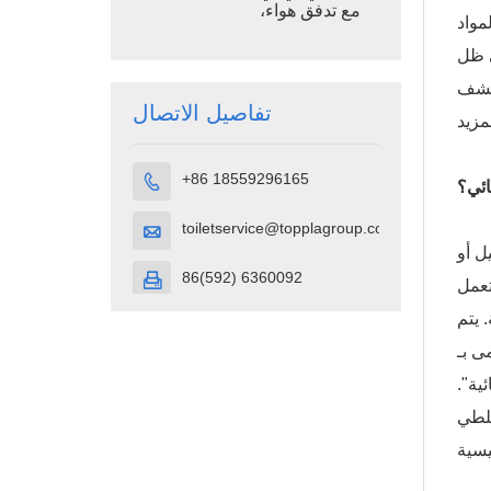
مع تدفق هواء،
مواد
حجرة مرحاض
محمولة مصنوعة
ي ظل
من بلاستيك
كتشف
البولي إيثيلين
عالي الكثافة
تفاصيل الاتصال
+86 18559296165

ائي؟
toiletservice@topplagroup.com

ل أو
86(592) 6360092

تعمل
 يتم
جودة على متن
ية".
للطي