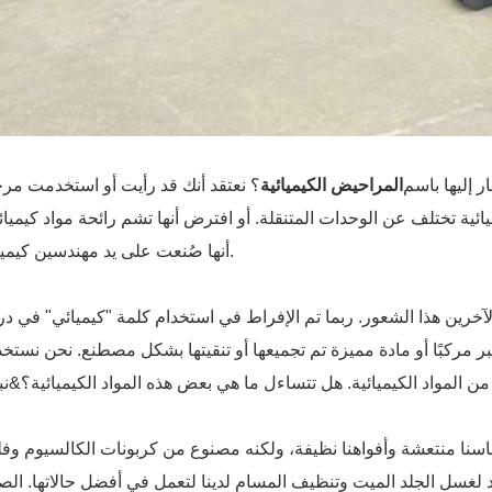
ر إليها باسم
المراحيض الكيميائية
؟ نعتقد أنك قد رأيت أو استخدمت مرح
ائية تختلف عن الوحدات المتنقلة. أو افترض أنها تشم رائحة مواد كيميائي
أنها صُنعت على يد مهندسين كيميائيين.
آخرين هذا الشعور. ربما تم الإفراط في استخدام كلمة "كيميائي" في 
عتبر مركبًا أو مادة مميزة تم تجميعها أو تنقيتها بشكل مصطنع. نحن نستخد
سنا منتعشة وأفواهنا نظيفة، ولكنه مصنوع من كربونات الكالسيوم وفل
 لغسل الجلد الميت وتنظيف المسام لدينا لتعمل في أفضل حالاتها. الص