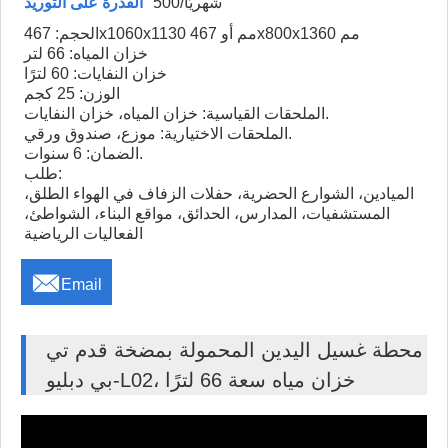
500/شهريًا
القدرة على التوريد
الحجم: 467x1060x1130 مم أو 467x800x1360 مم
خزان المياه: 66 لتر
خزان النفايات: 60 لترًا
الوزن: 25 كجم
الملحقات القياسية: خزان المياه، خزان النفايات.
الملحقات الاختيارية: موزع، صندوق ورقي.
الضمان: 6 سنوات.
طلب:
الميادين، الشوارع الحضرية، حفلات الزفاف في الهواء الطلق،
المستشفيات، المدارس، الحدائق، مواقع البناء، الشواطئ،
الفعاليات الرياضية

Email
محطة غسيل اليدين المحمولة بمضخة قدم تي
بي دبليو-L02، خزان مياه سعة 66 لترًا