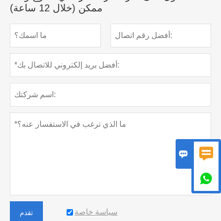
ممكن (خلال 12 ساعة)



سياسة خاصة
تقدم