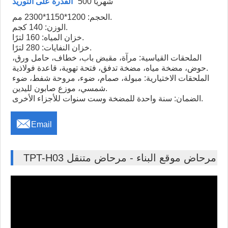
500 شهريًا
القدرة على التوريد
الحجم: 1200*1150*2300 مم.
الوزن: 140 كجم.
خزان المياه: 160 لترًا.
خزان النفايات: 280 لترًا.
الملحقات القياسية: مرآة، مقبض باب، خطاف، حامل ورق،
حوض، مضخة مياه، مضخة تدفق، فتحة تهوية، قاعدة فولاذية.
الملحقات الاختيارية: مبولة، صمام، ضوء، مروحة شفط، ضوء
شمسي، موزع صابون لليدين.
الضمان: سنة واحدة للمضخة وست سنوات للأجزاء الأخرى.

Email
TPT-H03 مرحاض موقع البناء - مرحاض متنقل