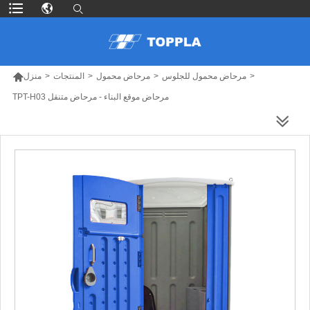

>
مرحاض محمول للجلوس
>
مرحاض محمول
>
المنتجات
>
منزل
TPT-H03 مرحاض موقع البناء - مرحاض متنقل
المزيد من المنتجات