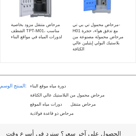
مرحاض محمول تي بي تي-
مرحاض متنقل مزود بخاصية
H01 مع تدفق هواء، حجرة
الشطف TPT-M01، مناسب
مرحاض محمولة مصنوعة من
لدورات المياه في مواقع البناء
بلاستيك البولي إيثيلين عالي
الكثافة
المنتج الوسم:
دورة مياه موقع البناء
مرحاض محمول من البلاستيك عالي الكثافة
مرحاض متنقل
دورات مياه الموقع
مرحاض ذو قاعدة فولاذية
الحصول على آخر سعر؟ سنرد في أسرع وقت