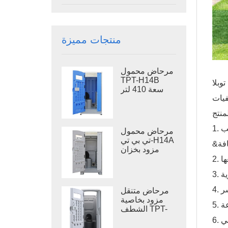
منتجات مميزة
مرحاض محمول
TPT-H14B
وبلا
سعة 410 لتر
مزود بخزان
نفايات ومرحاض
منتج
فولاذي متنقل.
مرحاض محمول
تي بي تي-H14A
مزود بخزان
نفايات سعة 410
لتر، مرحاض
خارجي بلاستيكي
مرحاض متنقل
مزود بخاصية
الشطف TPT-
M01، مناسب
لدورات المياه