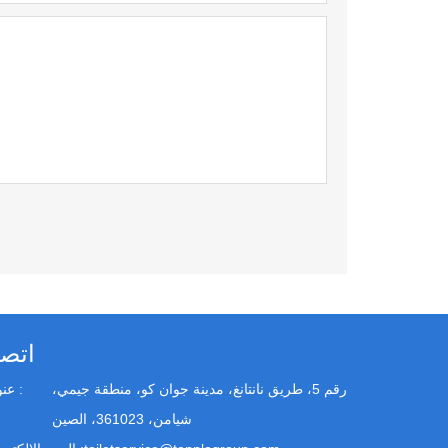
اتص
رقم 5، طريق نانتانغ، مدينة جوان كو، منطقة جيمي،
عنوان :
شيامن، 361023، الصين