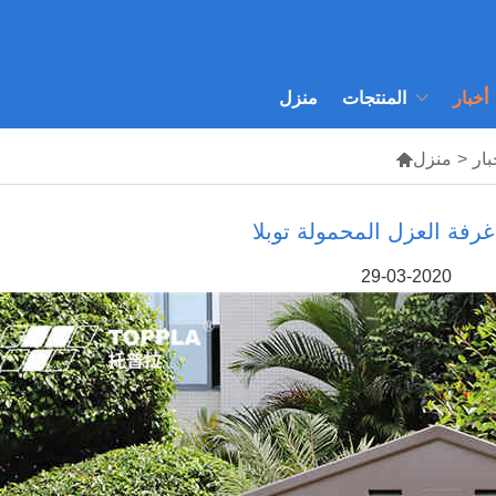
أخبار
المنتجات
منزل
بار
>
منزل

H
29-03-2020