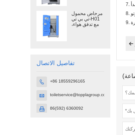
في مواقع البناء
مرحاض محمول
تي بي تي-H01
مع تدفق هواء،
حجرة مرحاض
محمولة مصنوعة
من بلاستيك

البولي إيثيلين
عالي الكثافة
تفاصيل الاتصال
+86 18559296165

toiletservice@topplagroup.com

86(592) 6360092
