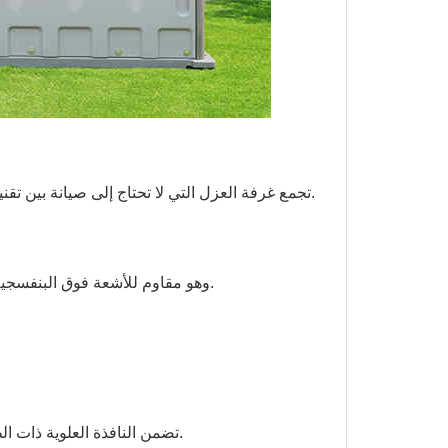
تجمع غرفة العزل التي لا تحتاج إلى صيانة بين تقنية الهيكل المعياري ومتانة الراتنج. توفر هذه السقيفة حلاً مثاليًا للمستشفيات.
&نبسب;مصنوع من البولي إيثيلين عالي الكثافة (HDPE) ، وهو مقاوم للأشعة فوق البنفسجية وله عمر طويل.
6. تضمن النافذة العلوية ذات الطول الكامل والنافذة القابلة للفتح التهوية الداخلية وتأثير الإضاءة الطبيعي.