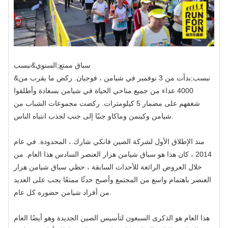
سباق ممتع
السنوي&نبسب;
&نبسب;بدأت من 3 نوفمبر في شيامن ، فوجيان. ركض ما يقرب من
4000 عداء من جميع مناحي الحياة في شيامن بسعادة وأطلقوا
شغفهم على مضمار 5 كيلومترات. ركضت مجموعات الشباب من
شيامن وكينمن وماكاو جنبًا إلى جنب لجذب انتباه الناس.
منذ الإطلاق الأول لشركة الصين فانكي شارك.، المحدودة. في عام
2014 ، كان هذا هو سباق شيامن هزار العنصر السادس هذا العام. من
خلال العروض الرائعة للأحداث السابقة ، حظي سباق شيامن هزار
العنصر باهتمام واسع من المجتمع وأصبح حدثًا ممتعًا يجب على العديد
من أفراد شيامن حضوره كل عام.
هذا العام هو الذكرى السبعون لتأسيس الصين الجديدة وهو أيضًا العام