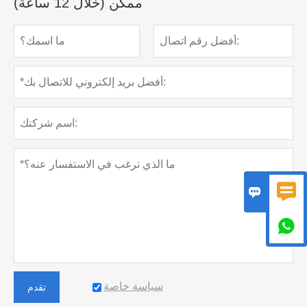
ممكن (خلال 12 ساعة)



سياسة خاصة
تقدم