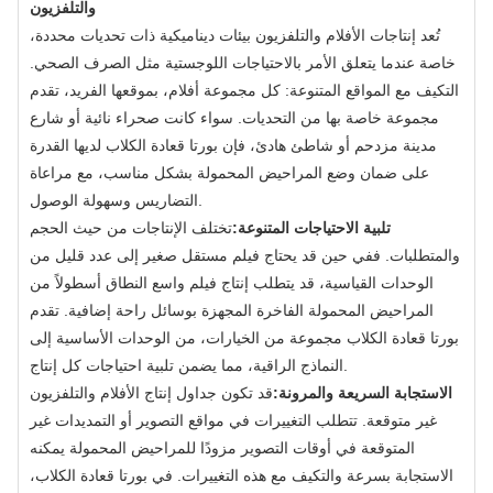
والتلفزيون
تُعد إنتاجات الأفلام والتلفزيون بيئات ديناميكية ذات تحديات محددة،
خاصة عندما يتعلق الأمر بالاحتياجات اللوجستية مثل الصرف الصحي.
التكيف مع المواقع المتنوعة: كل مجموعة أفلام، بموقعها الفريد، تقدم
مجموعة خاصة بها من التحديات. سواء كانت صحراء نائية أو شارع
مدينة مزدحم أو شاطئ هادئ، فإن بورتا قعادة الكلاب لديها القدرة
على ضمان وضع المراحيض المحمولة بشكل مناسب، مع مراعاة
التضاريس وسهولة الوصول.
تلبية الاحتياجات المتنوعة:
تختلف الإنتاجات من حيث الحجم
والمتطلبات. ففي حين قد يحتاج فيلم مستقل صغير إلى عدد قليل من
الوحدات القياسية، قد يتطلب إنتاج فيلم واسع النطاق أسطولاً من
المراحيض المحمولة الفاخرة المجهزة بوسائل راحة إضافية. تقدم
بورتا قعادة الكلاب مجموعة من الخيارات، من الوحدات الأساسية إلى
النماذج الراقية، مما يضمن تلبية احتياجات كل إنتاج.
الاستجابة السريعة والمرونة:
قد تكون جداول إنتاج الأفلام والتلفزيون
غير متوقعة. تتطلب التغييرات في مواقع التصوير أو التمديدات غير
المتوقعة في أوقات التصوير مزودًا للمراحيض المحمولة يمكنه
الاستجابة بسرعة والتكيف مع هذه التغييرات. في بورتا قعادة الكلاب،