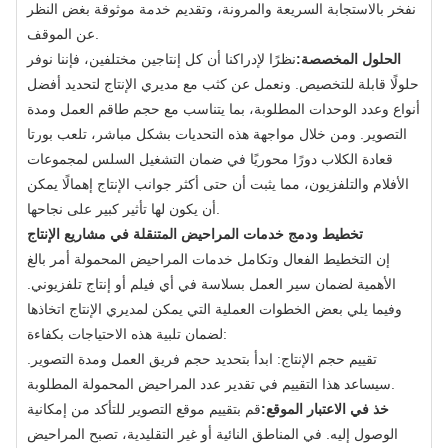
نفخر بالاستجابة السريعة والمرونة، وتقديم خدمة موثوقة بغض النظر
عن الموقف.
الحلول المخصصة:
نظرًا لإدراكنا أن كل إنتاجين مختلفين، فإننا نوفر
حلولًا قابلة للتخصيص. ونعمل عن كثب مع مديري الإنتاج لتحديد أفضل
أنواع وعدد الوحدات المطلوبة، بما يتناسب مع حجم طاقم العمل ومدة
التصوير. ومن خلال مواجهة هذه التحديات بشكل مباشر، تلعب بورتا
قعادة الكلاب دورًا محوريًا في ضمان التشغيل السلس لمجموعات
الأفلام والتلفزيون، مما يثبت أن حتى أكثر جوانب الإنتاج إهمالًا يمكن
أن يكون لها تأثير كبير على نجاحها.
تخطيط ودمج خدمات المراحيض المتنقلة في مشاريع الإنتاج
إن التخطيط الفعال وتكامل خدمات المراحيض المحمولة أمر بالغ
الأهمية لضمان سير العمل بسلاسة في أي فيلم أو إنتاج تلفزيوني.
وفيما يلي بعض الخطوات العملية التي يمكن لمديري الإنتاج اتخاذها
لضمان تلبية هذه الاحتياجات بكفاءة:
تقييم حجم الإنتاج: ابدأ بتحديد حجم فريق العمل ومدة التصوير.
سيساعد هذا التقييم في تقدير عدد المراحيض المحمولة المطلوبة.
خذ في الاعتبار الموقع:
قم بتقييم موقع التصوير للتأكد من إمكانية
الوصول إليه. في المناطق النائية أو غير التقليدية، تصبح المراحيض