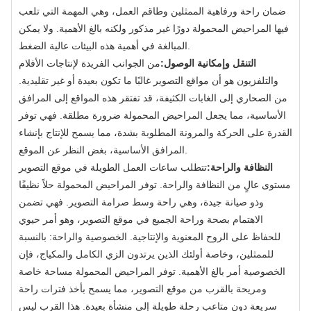
ضمان راحة ورفاهية الممثلين وطاقم العمل، وهي المهمة التي تلعب
فيها المراحيض المحمولة دورًا غير مذكور ولكنه بالغ الأهمية. ولا يمكن
المبالغة في أهمية هذه البيئات عالية الضغط.
التنقل وإمكانية الوصول:
من الجوانب الفريدة لإنتاجات الأفلام
والتلفزيون هو أن مواقع التصوير غالبًا ما تكون بعيدة أو غير تقليدية.
من الصحاري إلى الغابات الكثيفة، قد تفتقر هذه المواقع إلى المرافق
الأساسية، مما يجعل المراحيض المحمولة ضرورة مطلقة. فهي توفر
القدرة على الحركة والمرونة المطلوبة بشدة، مما يسمح للإنتاج بإنشاء
المرافق الأساسية، بغض النظر عن الموقع.
النظافة والراحة:
تتطلب ساعات العمل الطويلة في موقع التصوير
مستوى عالٍ من النظافة والراحة. توفر المراحيض المحمولة حلاً نظيفًا
وذو صيانة جيدة، وهي راحة وسط صرامة التصوير. فهي تضمن
الاهتمام بصحة وراحة الجميع في موقع التصوير، وهو أمر حيوي
للحفاظ على الروح المعنوية والإنتاجية. الخصوصية والراحة: بالنسبة
للممثلين، وخاصة أولئك الذين يرتدون الزي الكامل والمكياج، فإن
الخصوصية أمر بالغ الأهمية. توفر المراحيض المحمولة مساحة خاصة
ومريحة بالقرب من موقع التصوير، مما يسمح بأخذ فترات راحة
سريعة دون متاعب رحلة طويلة إلى منشأة بعيدة. هذا القرب ليس