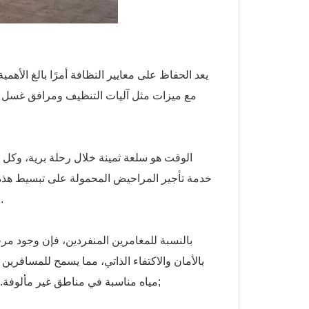
يعد الحفاظ على معايير النظافة أمرًا بالغ الأهمية 
مع ميزات مثل آليات التنظيف ومرافق غسل ال
الوقت هو سلعة ثمينة خلال رحلة برية، وكل
خدمة تأجير المراحيض المحمولة على تبسيط هذه
استفادة من كل ميل. تصبح الكفاءة عنصرًا أساسيًا في تجربة السفر الشاملة.
بالنسبة للمغامرين المنفردين، فإن وجود مرح
بالأمان والاكتفاء الذاتي، مما يسمح للمسافرين 
مياه مناسبة في مناطق غير مألوفة. إنه حضور مريح لأولئك الذين يستكشفون الطريق المفتوح بمفردهم.&نبسب;