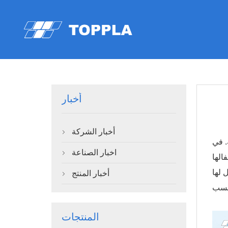
أخبار
أخبار الشركة

. في
اخبار الصناعة

الها
 لها
أخبار المنتج

المنتجات