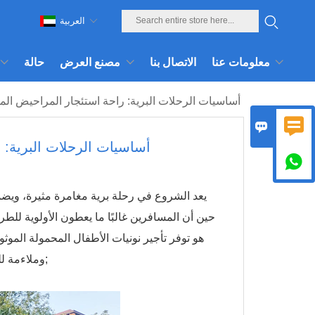
العربية
معلومات عنا
الاتصال بنا
مصنع العرض
حالة
أساسيات الرحلات البرية: راحة استئجار المراحيض ال


أساسيات الرحلات البرية: 

يعد الشروع في رحلة برية مغامرة مثيرة، وي
حين أن المسافرين غالبًا ما يعطون الأولوية للطرق
هو توفر تأجير نونيات الأطفال المحمولة الموثو
وملاءمة للطريق المفتوح، مما يجعلها ضرورية لرحلة الطريق التي لا غنى عنها.&نبسب;