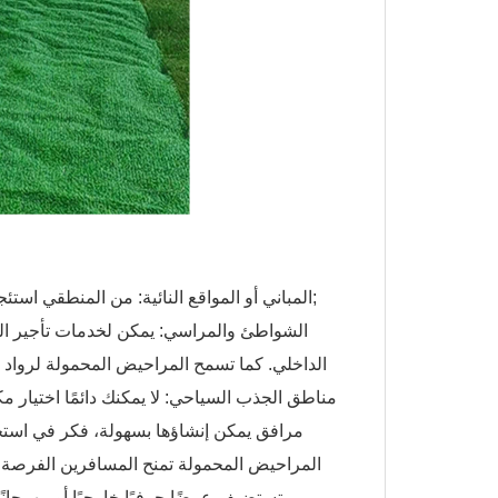
المباني أو المواقع النائية: من المنطقي استئجار مراحيض متنقلة أكثر من تشغيل السباكة في مكان أو موقع بعيد.&نبسب;
الشواطئ والمراسي: يمكن لخدمات تأجير الح
الداخلي. كما تسمح المراحيض المحمولة لرواد 
مناطق الجذب السياحي: لا يمكنك دائمًا اختيار 
مرافق يمكن إنشاؤها بسهولة، فكر في استخد
المراحيض المحمولة تمنح المسافرين الفرصة 
تستضيف عرضًا حرفيًا خارجيًا أو مهرجان