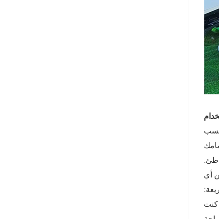
مامك
اطئ.
ن أي
يعة:
 كنت
راحة