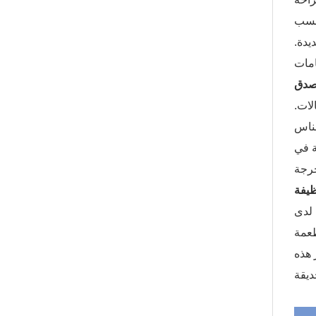
يدة.
يصدق
لات.
لناس
ة في
ظيفة
 لدى
طعمة
 هذه