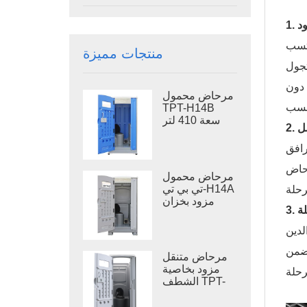
كتسب
منتجات مميزة
تجول
 دون
مرحاض محمول
TPT-H14B
سعة 410 لتر
مزود بخزان
نفايات ومرحاض
رافق
فولاذي متنقل.
رحاض
مرحاض محمول
تي بي تي-H14A
مزود بخزان
نفايات سعة 410
لتر، مرحاض
لدين
خارجي بلاستيكي
يضمن
مرحاض متنقل
مزود بخاصية
الشطف TPT-
M01، مناسب
لدورات المياه