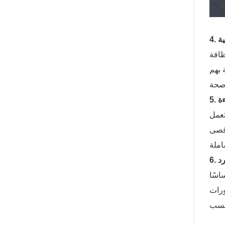
ظافة
 بهم
تعمل
أقصى
اسًا
ورات