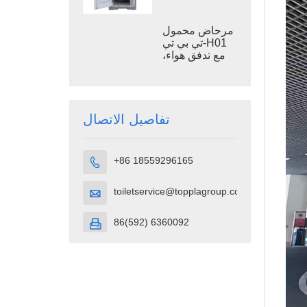
في مواقع البناء
مرحاض محمول
تي بي تي-H01
مع تدفق هواء،
حجرة مرحاض
محمولة مصنوعة
من بلاستيك
البولي إيثيلين
عالي الكثافة
تفاصيل الاتصال
+86 18559296165

toiletservice@topplagroup.com

86(592) 6360092
