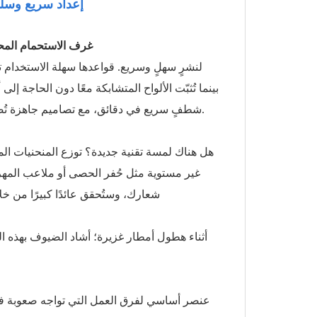
إعداد سريع وسلس
غرف الاستحمام المح
بينما تُثبّت الألواح المتشابكة معًا دون الحاجة إل
شطفٍ سريع في دقائق، مع تصاميم جاهزة تُضبط التدفق عبر صمامات بسيطة لكل شيء، من رشة سريعة إلى نقع فاخر.
هل هناك لمسة تقنية جديدة؟ توزع المنحنيات الم
غير مستوية مثل حُفر الحصى أو ملاعب المهر
شعارك، وستُحقق عائدًا كبيرًا من خ