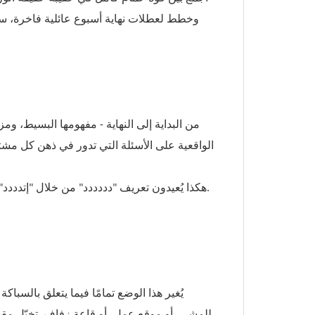
وخطط لعطلات نهاية أسبوع عائلية فاخرة، سعيتُ
الواقعية على الأسئلة التي تدور في ذهن كل مشترٍ
هكذا يُعيدون تعريف "دددددد" من خلال "إتدددد" على أنه مُحسّن. لنبدأ من جديد ونُبدد تلك الشكوك.