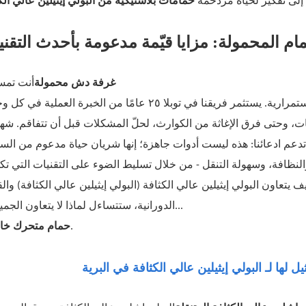
حمامات بلاستيكية من البولي إيثيلين عالي الك
 المحمولة: مزايا قيّمة مدعومة بأحدث التقني
غرفة دش محمولة
أنت تمس
ات، وحتى فرق الإغاثة من الكوارث، لحلّ المشكلات قبل أن تتفاقم. شه
نية صارمة تدعم ادعائنا: هذه ليست أدوات جاهزة؛ إنها شريان حياة مدعوم من ال
والنظافة، وسهولة التنقل - من خلال تسليط الضوء على التقنيات التي 
عاون البولي إيثيلين عالي الكثافة (البولي إيثيلين عالي الكثافة) والق
الدورانية، ستتساءل لماذا لا يتعاون الجميع مع...
.
حمام متحرك خا
يل لها لـ البولي إيثيلين عالي الكثافة في البرية