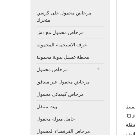
مرحاض محمول على كرسي
متحرك
مرحاض محمول مع دش
غرفة الاستحمام المحمولة
محطة غسيل يدوية محمولة
مرحاض محمول
مرحاض محمول غير متدفق
مرحاض كيميائي محمول
بيت متنقل
لضبط
بًا
حامل مبولة محمول
نقلة
مرحاض القرفصاء المحمول
، اجمع بين قوة حمام كامل في حقيبة خفيفة الوزن، سهلة الحمل في أي مكان. بصفتي شخصًا أدار فرق بناء في مواقع نائية