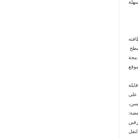
استخدم سحر مضادات الميكروبات للحفاظ على نظافة المكان. مقاومة البولي إيثيلين عالي الكثافة للبكتيريا تضمن للأسطح
دمجة
ابلة
لمعرضة للمواد
لسن،
فضة:
حترفين
لنقل