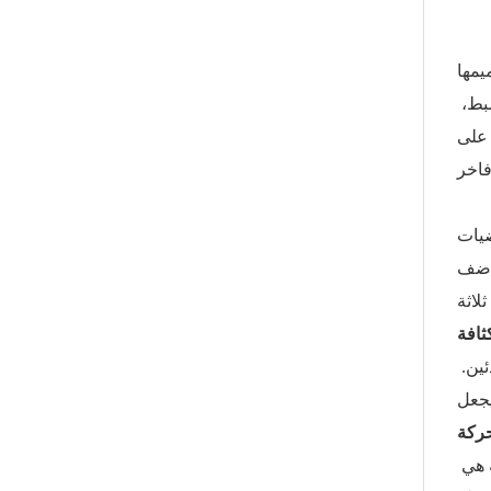
يمها
لنشرٍ سهلٍ وسريع. قواعدها سهلة الاستخدام تسمح للرافعات الشوكية أو المنصات بوضعها في المكان المطلوب بالضبط،
 على
ضيات
 أضف
لاثة
ثافة
أثناء هطول أمطار غزيرة؛ أشاد الضيوف بهذه الواحة المذهلة. سريعة؟ أقل من ١٠ دقائق للمحترفين، و٢٠ دقيقة للمبتدئين.
ركة
عنصر أساسي لفرق العمل التي تواجه صعوبة في التوفيق بين المواعيد النهائية. لكن الإعداد ليس سوى البداية؛ النظافة هي