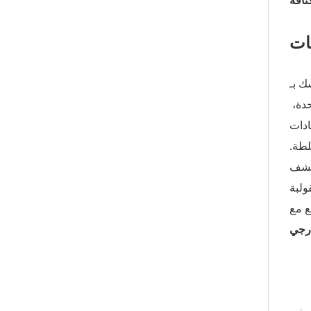
ثافة
ات
ك بـ
لأنه لا يعمل فحسب، بل يتفوق حيثما ينقصه الاستمرارية. يستثمر فريقنا في توبلا ٢٥ عامًا من الخبرة العملية في كل وحدة،
ادات
سلطة.
تكشف
ولبة
رجي