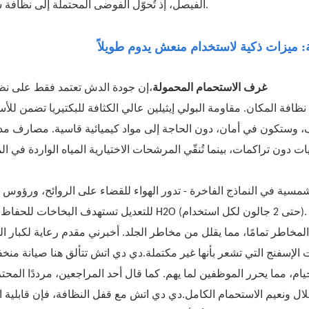
الفيصل، إذ تُحوّل الفوضى المحتملة إلى نظافة سهلة.
: ميزات ذكية لاستخدام منعش يدوم طويلاً
غرف الاستحمام المحمولة
إن جودة الدش تعتمد فقط على نظافته،
، وستكون في أمان، دون الحاجة إلى مواد كيميائية قاسية. مصارف م
لشمسية في النماذج الفاخرة - تدور الهواء للقضاء على الروائح، ورؤوس ق
للتعديل تستهدف البخاخات للحفاظ على H2O (حتى 2 جالون لكل استخدام). في مزارع الدواجن أو المواقع ا
 المخاطر تمامًا، مما يقلل من مخاطر الجلد. أخبرني مقدم رعاية لكبار ا
 الإسفنج التي تشعر بأنها غير مكتملة.دي دي اتش تتألق هنا صيانة منخ
التنظيف بنسبة 50٪ مقارنة بالخيام، مما يحرر الموظفين لما يهم. كما قال أحد المراجعين، مرددًا الم
لال ونعيم الاستحمام الكامل.دي دي اتش مع قفل النظافة، فإن قابلية ا