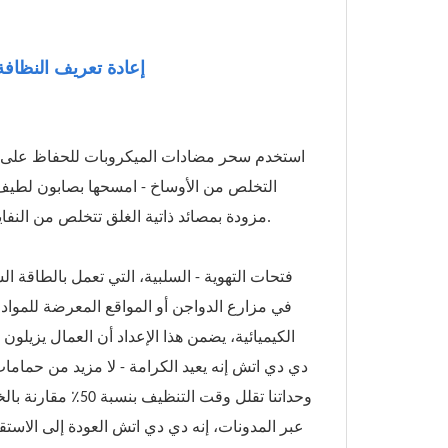
إعادة تعريف النظافة
التخلص من الأوساخ - امسحها بصابون لطيف
مزودة بمصائد ذاتية الغلق تتخلص من النفايات دون تراكمات، بينما تُنقّي المرشحات الاختيارية المياه الواردة في الموقع.
فتحات التهوية - السلبية، التي تعمل بالطاقة ا
الكيميائية، يضمن هذا الإعداد أن العمال يزيلون
دي دي اتش إنه يعيد الكرامة - لا مزيد من حمامات
وحداتنا تقلل وقت 
عبر المدونات، إنه دي دي اتش العودة إلى الاستق