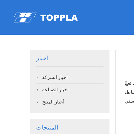
أخبار
أخبار الشركة

تعجّ
اخبار الصناعة

باط،
أخبار المنتج

المنتجات