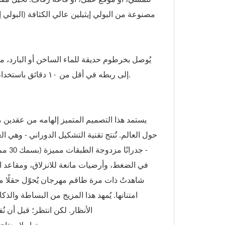
مصنوعة من البولي إيثيلين عالي الكثافة (البولي إ
إلى ربطه في أقل من ١٠ دقائق باستخدام مفك براغي ومفتاح ربط فقط - لا يتطلب الأمر شهادة دكتوراه في الهندسة.
حول العالم. تُنتج تقنية التشكيل الدوراني - وهي ال
- جد
في الضغط، وأرضيات مانعة للانزلاق، ومقاعد اخت
امتنانها. يُمهد هذا المزيج من البساطة والذ
الأنظار. لكن انتظر؛ قبل أن ن