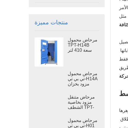
لأمر
 مثل
منتجات مميزة
ثافة
مرحاض محمول
فصيل
TPT-H14B
سعة 410 لتر
من البداية إلى النهاية - مفهومها البسيط، ومزاياها الرائدة (مع نظرة متعمقة على التقنية التي تُمكّنها من العمل)، وإجاباتها
مزود بخزان
 فقط
نفايات ومرحاض
فولاذي متنقل.
مرحاض محمول
ركة
تي بي تي-H14A
مزود بخزان
نفايات سعة 410
سط
لتر، مرحاض
مرحاض متنقل
خارجي بلاستيكي
مزود بخاصية
الشطف TPT-
M01، مناسب
لدورات المياه
يُغير هذا الوضع تمامًا فيما يتعلق بالسباكة الثابتة، إذ يوفر مركزًا للنظافة مكتفٍ ذاتيًا يُمكنك حمله إلى أي نقطة انطلاق
مرحاض محمول
في مواقع البناء
تي بي تي-H01
، أو قاعة زفاف. تخيّل مقصورة صغيرة - تخيل أن أبعادها 1.2 متر × 1.2 متر، وارتفاعها حوالي 2.4 متر -