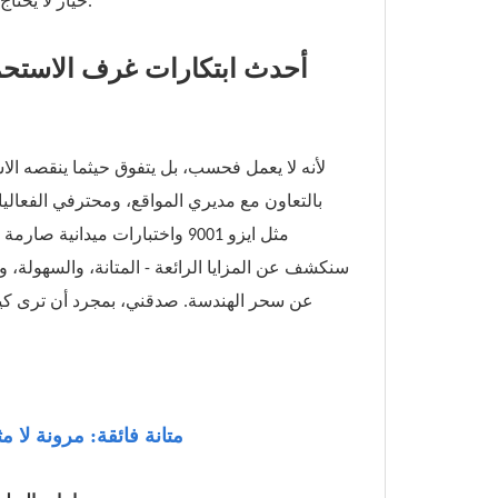
خيار لا يحتاج إلى تفكير لحياة مزدحمة.
أحدث ابتكارات غرف الاستحمام
بالتعاون مع مديري المواقع، ومحترفي الفعالي
مثل ايزو 9001 واختبارات ميدا
سنكشف عن المزايا الرائعة - المتانة، والسهولة، 
عن سحر الهندسة. صدقني، بمجرد أن ترى كيف يت
متانة فائقة: مرونة لا مث