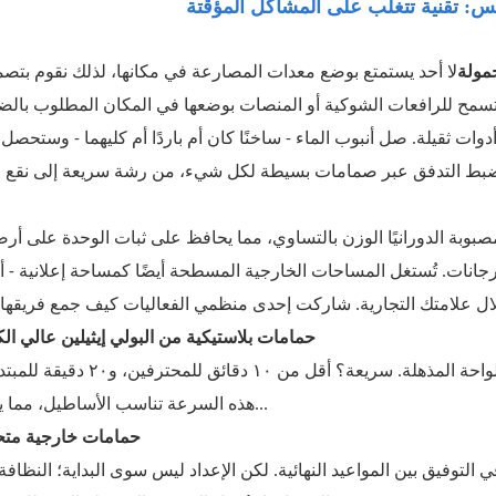
: تقنية تتغلب على المشاكل المؤقتة
مولة
لا أحد يستمتع بوضع معدات المصارعة في مكانها، لذلك نقوم بتصم
ى أدوات ثقيلة. صل أنبوب الماء - ساخنًا كان أم باردًا أم كليهما - وستحصل
صبوبة الدورانيًا الوزن بالتساوي، مما يحافظ على ثبات الوحدة على أر
جانات. تُستغل المساحات الخارجية المسطحة أيضًا كمساحة إعلانية -
لال علامتك التجارية. شاركت إحدى منظمي الفعاليات كيف جمع فريقها ث
حمامات بلاستيكية من البولي إيثيلين عالي الك
هذه السرعة تناسب الأساطيل، مما يجعل...
حمامات خارجية متح