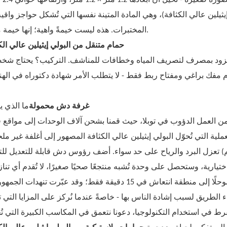
يثيلين عالي الكثافة)، وهي المادة المتينة نفسها التي تُشكل حواجز واقي
المختبرات. هذه ليست خيمةً واهية؛ إنها خيمة متينة.
حمام متنقل من البولي إيثيلين عالي الك
غرفة دش محمولة
ما الذي يم
عملية التي تُحوّل البولي إيثيلين عالي الكثافة المصهور إلى أغلفة غير مل
رانًا مزدوجة الطبقات مميزة (بسمك 30 مم) تعزل البرد والرياح على حد سواء. أضف رؤوس دش قابلة للتعديل 
يارية، وستحصل على وحدة تُشبه منتجعًا صحيًا صغيرًا، لا تُقدم أي تناز
شاهدتُ ذات مرة طاقم مهرجان يُحوّل حقلًا موحلًا إلى منطقة انتعاش في 15 دقيقة فقط؛ وقد عبّرت تنهدات
كاء الطريق لسبب إشادة الناس بها - خاصةً عندما نُركز على المزايا التي 
ُفرط في استخدام التكنولوجيا، دعونا نتعمق في المكاسب الكبيرة التي ت