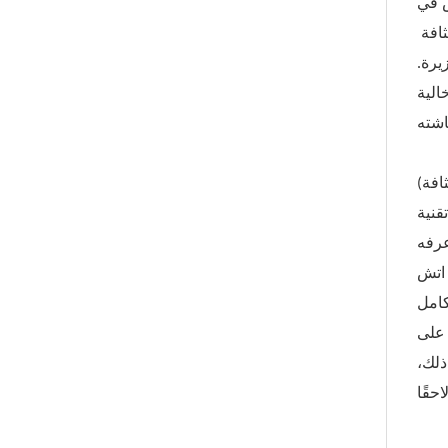
ض في
لأنه يزدهر عند تعرضه لسوء الاستخدام الذي قد يُضعف المنافسين. يتميز هذا البولي إيثيلين عالي الكثافة بنسبة قوة إلى كثافة
يرة.
الية
افة)
تكثيف والعفن بنسبة 70%. تضمن تقنية
عرفه
 اتش
كامل
 على
ذلك،