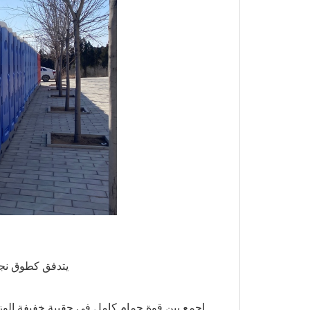
يتدفق كطوق نجاة