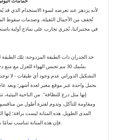
حمامات البولي 
تُخفف من الأحمال الثقيلة، وصدمات سقوط المع
في مختبراتنا، نُجري تجارب على نماذج أولية باست
خذ الجدران ذات الطبقة المزدوجة: تلك الطبقة الم
التشكيل الدوراني عدم وجود أي طبقات - لا توج
بحمل واحدة عبر موقع مغبر لعدة أشهر؛ وبعد عاص
إنها مثل درع للنظافة". من الناحية البيئية، تت
ومقاومة للتآكل، وتدوم لفترة أطول من منافسيها
المدى الطويل. هذه المتانة ليست براقة؛ إنها ا
فإن هذه المتانة تتناسب تمامًا مع الإعدادات السريعة للغاية، والتي تبدو وكأنها سحر - دعنا نكشف ذلك لاحقًا.