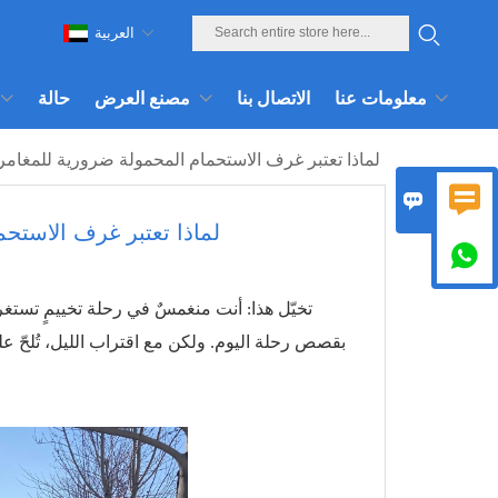
العربية
معلومات عنا
الاتصال بنا
مصنع العرض
حالة
لماذا تعتبر غرف الاستحمام المحمولة ضرورية للمغام


لماذا تعتبر غرف الاستح

تخيّل هذا: أنت منغمسٌ في رحلة تخييمٍ تستغر
بقصص رحلة اليوم. ولكن مع اقتراب الليل، تُلحّ علي