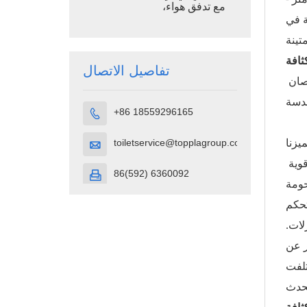
مع تدفق هواء،
حجرة مرحاض
ة في
محمولة مصنوعة
من بلاستيك
البولي إيثيلين
ثافة
عالي الكثافة
تفاصيل الاتصال
يُوصل بخرطوم حديقة للماء الساخن أو البارد، مزود بمصرف لتصريف المياه وخطافات للمناشف. التركيب؟ يحتاج شخصان
+86 18559296165

toiletservice@topplagroup.com

يزنا
يستمد هذا التصميم المتميز إلهامه من عقدين من العمل الدؤوب في توبلا، حيث قمنا بشحن آلاف الوحدات إلى مواقع قوية
86(592) 6360092

حومة
للتحكم
لات.
 الجمهور عن
تلفت
ُحدث