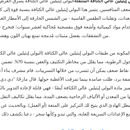
إيثيلين عالي الكثافة المتنقلة
البولي إيثيلين عالي الكثافة يسرق العر
دات، وتقلبات الطقس القاسية - من الشمس الحارقة إلى الأمطار الغز
خدام مواد كيميائية وأشعة فوق بنفسجية مُحاكية لعشر سنوات؛ فتخرج خ
من التشققات، بفضل مثبتات مُدمجة تمنع بهتان اللون وهشاشته.
كونة من طبقات البولي إيثيلين عالي الكثافة (البولي إيثيلين عالي الكث
بسُمك 30 مم تحبس الهواء للعزل مع منع دخول الرطوبة، مما يقلل من مخاطر ال
د نقاط ضعف يمكن أن تتسرب من خلالها التسريبات. قام مشرف بناء أ
فة برد، ظلت صامدة بينما تمزقت الأغطية حولها. قال مازحًا: "دي دي
ميز مادة البولي إيثيلين عالي الكثافة أيضًا - فهي قابلة لإعادة التدوير بال
 من المعدن أو الألياف الزجاجية بضعف المدة، مما يقلل تكاليف النقل
لبطل الهادئ الذي يتيح لك التركيز على المتعة (أو العمل). وبالحديث عن 