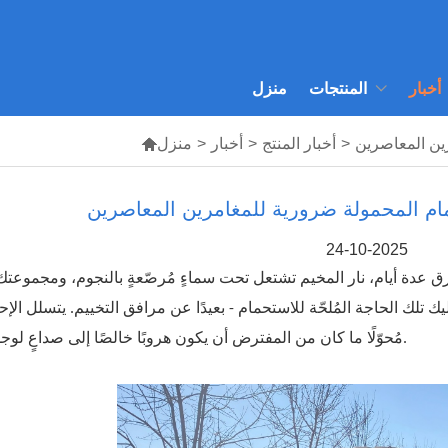
أخبار
المنتجات
منزل
رين المعاصرين
>
أخبار المنتج
>
أخبار
>
منزل

مام المحمولة ضرورية للمغامرين المعاصرين
24-10-2025
ق عدة أيام، نار المخيم تشتعل تحت سماءٍ مُرصّعةٍ بالنجوم، ومجموعتك 
ك تلك الحاجة المُلحّة للاستحمام - بعيدًا عن مرافق التخييم. يتسلل الإح
مُحوّلًا ما كان من المفترض أن يكون هروبًا خالصًا إلى صداعٍ لوجستي.