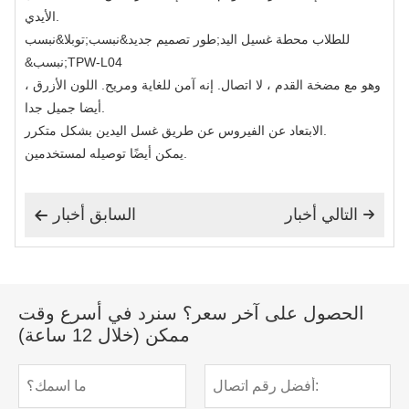
الأيدي.
للطلاب
محطة غسيل اليد
طور تصميم جديد&نبسب;
توبلا&نبسب;
&نبسب;TPW-L04
، وهو مع مضخة القدم ، لا اتصال. إنه آمن للغاية ومريح. اللون الأزرق
أيضا جميل جدا.
الابتعاد عن الفيروس عن طريق غسل اليدين بشكل متكرر.
يمكن أيضًا توصيله لمستخدمين.
التالي أخبار
السابق أخبار


الحصول على آخر سعر؟ سنرد في أسرع وقت
ممكن (خلال 12 ساعة)