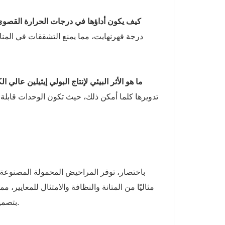
4. كيف يكون أداؤها في درجات الحرارة القصو
درجة فهرنهايت، مما يمنع التشققات في المناخا
5. ما هو الأثر البيئي لإنتاج البولي إيثيلين عالي ا
باختصار، توفر المراحيض المحمولة المصنوعة م
مثاليًا من المتانة والنظافة والامتثال للمعايير،
بتصميم مبتكر، فإنها توفر وفورات ملموسة في التكاليف وتجربة استخدام محسّنة.