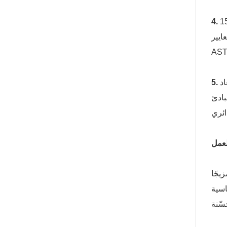
رنًا من -40 درجة فهرنهايت إلى 150
ايير
AST
اد
ى مع مبادئ
لعمل
يجًا
اسية