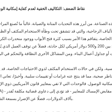
نقاط الضعف: التكاليف الخفية لعدم كفاية إمكانية ال
هذه الصناعة. من أبرز هذه التحديات المتانة والصيانة. غالباً ما تُصنع المر
و الألياف الزجاجية، والتي قد تتشقق تحت وطأة الاستخدام المكثف أو ال
 الخاصة، يتفاقم هذا الأمر بسبب كثرة فتح الأبواب ووجود منحدرات الك
المتحركة، مما يؤدي إلى تكاليف إصلاح تتراوح بين 200 و500 دولار أمريكي لكل حادثة، فضلاً عن توقف العمل الذ
اسية، ولكن في حالات الاستخدام المكثف لذوي الاحتياجات الخاصة، قد 
اطر صحية، مما قد ينتج عنه غرامات أو تقييمات سلبية. وأخيرًا، تعاني ال
انية الوصول. فالوحدات التي لا تفي بمعايير قانون الأمريكيين ذوي الإ
(ADA) - مثل عدم كفاية المساحة الداخلية أو عدم مطابقة 
بآلاف الدولارات، فضلًا عن الإضرار بسمعة الشركة.