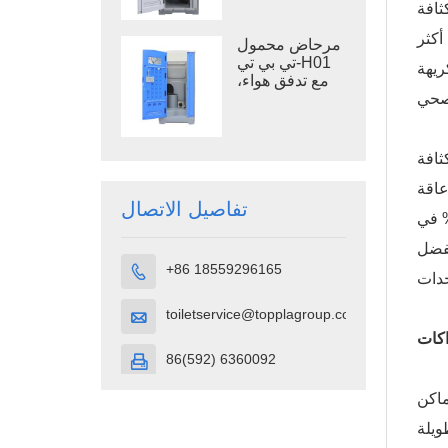
انخفاضًا
في مواقع البناء
أكثر
مرحاض محمول
تي بي تي-H01
وائح الكريهة
مع تدفق هواء،
حجرة مرحاض
محمولة مصنوعة
من بلاستيك
البولي إيثيلين
متثال
عالي الكثافة
 أحد المديرين
تفاصيل الاتصال
نة توقعاتنا في المناطق المعرضة للأعاصير". وفي نيويورك، لاحظ منظم فعاليات زيادة بنسبة 30% في
ي إلينوي، قلل مشروع تجديد مستشفى وقت الإعداد بنسبة 20% بفضل
+86 18559296165

toiletservice@topplagroup.com

اكات
86(592) 6360092

ماكن
ويلة