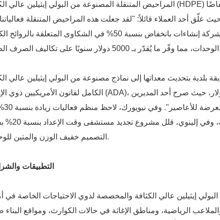
المراحيض المتنقلة المصنوعة من البولي إيثيلين عالي الكثافة (HDPE) بوحدات أخرى من شركة شيامن توبلا، وشهد 
 حيث علّق أحد العملاء قائلاً: "لقد جعلت هذه المراحيض المتنقلة فعالياتنا 
شمولاً دون أي متاعب". وفي تكساس، أفادت شركة إنشاءات بانخفاض بنسبة 50% في الشكاوى المتعلقة بالر
ية بتحديث معداتها إلى نماذج مصنوعة من البولي إيثيلين عالي الكثافة (HDPE) وحققت الا
الكامل لقانون الأمريكيين ذوي الإعاقة (ADA)، متجنبة بذلك غرامات محتملة قدرها 10000 دولار، حيث صرح
قائلاً: "لقد تجاوزت المتا
ردود الفعل الإيجابية من الحضور من ذوي الإعاقة، وف
التصميم خفيف الوزن والمتين للوحدات.
التطبيقات والشر
لبولي إيثيلين عالي الكثافة والمخصصة لذوي الاحتياجات الخاصة في أ
الملاعب الرياضية، ومناطق الإغاثة في حالات الكوارث، ومواقع البناء ط