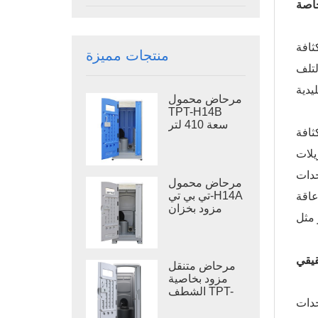
خاصة
عالجة
منتجات مميزة
لتلف
مرحاض محمول
TPT-H14B
سعة 410 لتر
تقدم،
مزود بخزان
نفايات ومرحاض
يلات
فولاذي متنقل.
 الوحدات
مرحاض محمول
تي بي تي-H14A
عتمدة وفقًا
مزود بخزان
نفايات سعة 410
لتر، مرحاض
خارجي بلاستيكي
قيقي
مرحاض متنقل
مزود بخاصية
الشطف TPT-
حدات
M01، مناسب
لدورات المياه