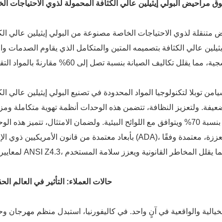
ق مراحيض البولي إيثيلين عالي الكثافة المحمولة لذوي الاحتياجات ال
قلة لذوي الاحتياجات الخاصة مصنوعة من البولي إيثيلين عالي الكثافة (HDPE)، مصممة خصيصًا لم
يثيلين عالي الكثافة بتصميمه المتين والمتكامل الذي يقاوم الصدمات وا
لتكنولوجيا المواد المحدودة في تصنيع البولي إيثيلين عالي الكثافة (HDPE) الم
فة. ولتعزيز النظافة، تتضمن هذه الوحدات أنظمة تهوية متكاملة ومز
روائح صديقة للبيئة، مما يقلل شكاوى الروائح بنسبة 70% ويتوافق مع اللوائح البيئية. ولضمان الامتثال، تتميز هذه
بأبعاد معتمدة من قانون الأمريكيين ذوي الإعاقة (ADA)، وأرضيات مانعة للانزلاق، وقضبان إمساك معززة، م
حالات العملاء: التأثير في العالم الح
الية والواقعية في آنٍ واحد. في كاليفورنيا، استبدل منظم مهرجان و