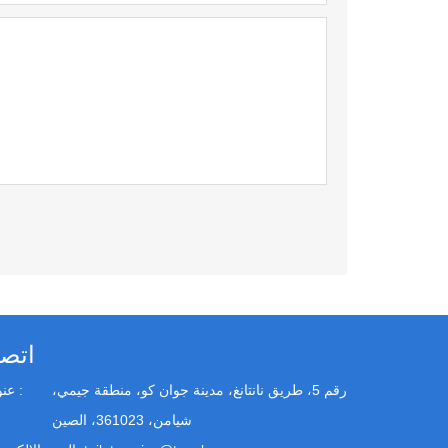
اتص
رقم 5، طريق نانتانغ، مدينة جوان كو، منطقة جيمي،
عنوان :
شيامن، 361023، الصين