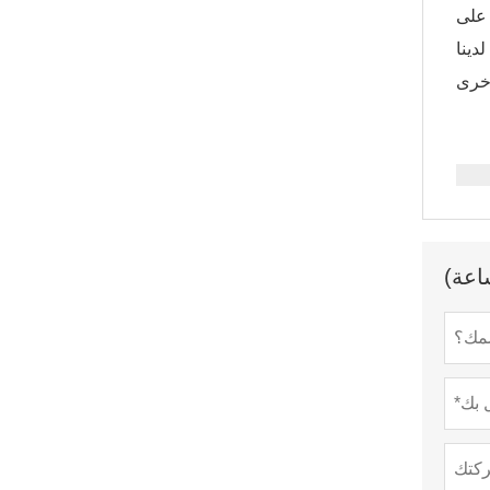
 على
دينا