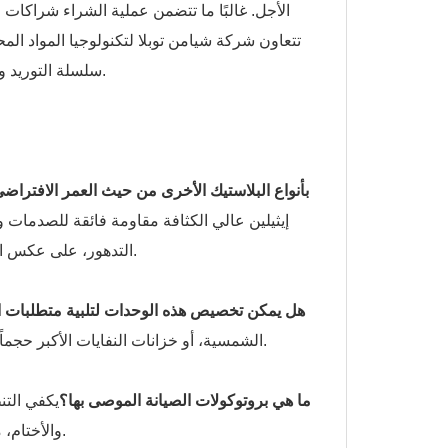
الأجل. غالبًا ما تتضمن عملية الشراء شراكات م
تتعاون شركة شيامن توبلا لتكنولوجيا المواد الم
سلسلة التوريد والدعم الفني، الأمر الذي يُعزز مكانتها الرائدة في قطاع التصنيع عالي الجودة.
1. كيف تتم مقارنة مادة البولي إيثيلين عالي الكثافة (HDPE) بأنواع البلاستيك الأخرى من حيث العمر الافت
التدهور، على عكس البولي فينيل كلوريد أو البولي بروبيلين اللذين قد يصبحان هشين بشكل أسرع.
2. هل يمكن تخصيص هذه الوحدات لتلبية متطلبات 
الشمسية، أو خزانات النفايات الأكبر حجماً، مع فترات انتظار تتراوح من أسبوعين إلى أربعة أسابيع للطلبات المخصصة.
3. ما هي بروتوكولات الصيانة الموصى بها؟
يكفي الت
والأختام، مما يقلل تكاليف العمالة بنسبة 25٪ مقارنة بالبدائل التي تتطلب صيانة عالية.