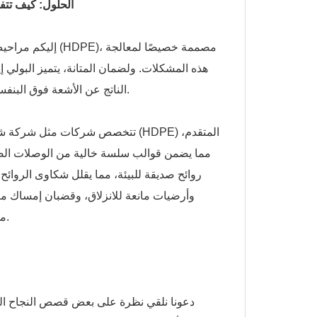
الحلول: كيف تتفو
إليكم مراحيض متن
هذه المشكلات. ولضمان المتانة، يتميز البولي إ
الناتج عن الأشعة فوق البنفسجية، مما يقلل تكاليف الصيانة بنسبة تصل إلى 60% مقارنةً بالمواد التقليدية.
تتخصص شركات مثل شركة شيامن توبلا 
مما يضمن قوالب سلسة خالية من الوصلات الضعي
لمعايير مثل ANSI Z4.3، مما يقلل المخاطر القانونية ويعزز سلامة المستخدم.
دعونا نلقي نظرة على بعض قصص النجاح الخي