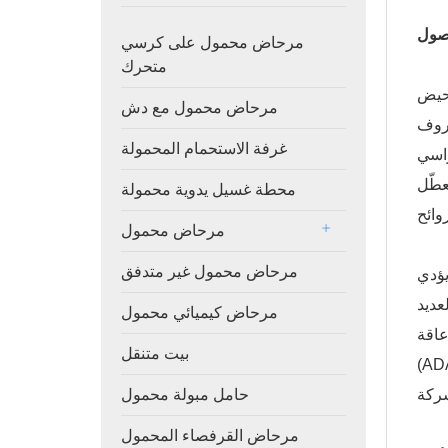
وصول
مرحاض محمول على كرسي
متحرك
احيض
مرحاض محمول مع دش
ظروف
غرفة الاستحمام المحمولة
راسي
ي يُعطّل
محطة غسيل يدوية محمولة
مرحاض محمول
مرحاض محمول غير متدفق
يؤدي
عديد
مرحاض كيميائي محمول
عاقة
بيت متنقل
مقابض الإمساك للمعايير - قد تؤدي إلى دعاوى قضائية مكلفة تُقدر
حامل مبولة محمول
مرحاض القرفصاء المحمول