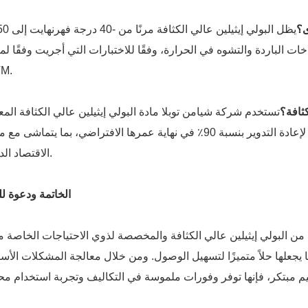
ى؟
يظل البولي إيثيلين عالي الكثافة م
ت الباردة والتشوه في الحرارة، وفقًا للاختبارات التي أجريت وفقًا لمع
M.
لكثافة؟
تستخدم شركة شيامن توبلا مادة البولي إيثيلين عالي الكثافة المع
تدويرها كلما أمكن ذلك، حيث تكون الوحدات قابلة لإعادة التدوير بنسبة 90٪ في نهاية عمرها الافتراضي، بما يتماش
الاقتصاد الدائري.
الخاتمة ودعوة ل
ن البولي إيثيلين عالي الكثافة والمخصصة لذوي الاحتياجات الخاصة مز
 مما يجعلها حلاً متميزًا لتسهيل الوصول. ومن خلال معالجة المشكلات الأس