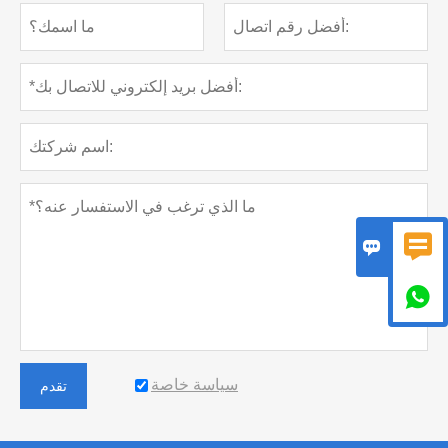



سياسة خاصة
تقدم