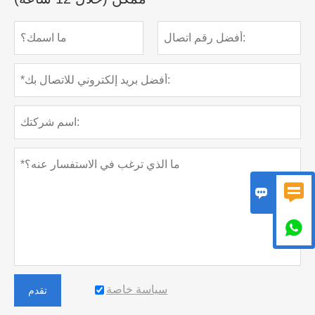



سياسة خاصة
تقدم